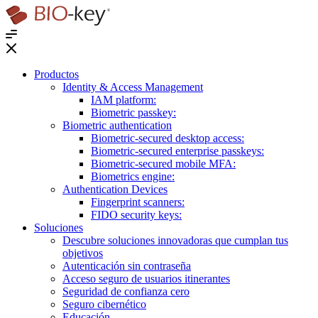
®
Productos
Identity & Access Management
IAM platform:
Biometric passkey:
Biometric authentication
Biometric-secured desktop access:
Biometric-secured enterprise passkeys:
Biometric-secured ​mobile MFA:
Biometrics engine​:
Authentication Devices
Fingerprint scanners:
FIDO security keys:
Soluciones
Descubre soluciones innovadoras que cumplan tus
objetivos
Autenticación sin contraseña
Acceso seguro de usuarios itinerantes
Seguridad de confianza cero
Seguro cibernético
Educación